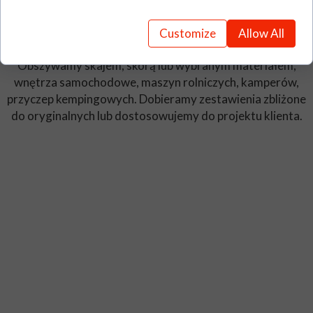
Wnętrza samochodowe, maszyn rolniczych, kamperów,
Customize
Allow All
przyczep kempingowych
Obszywamy skajem, skórą lub wybranym materiałem,
wnętrza samochodowe, maszyn rolniczych, kamperów,
przyczep kempingowych. Dobieramy zestawienia zbliżone
do oryginalnych lub dostosowujemy do projektu klienta.