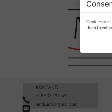
Consen
Cookies are s
them to enhanc
KONTAKT:
+48 502 493 461
hmds.info@gmail.com