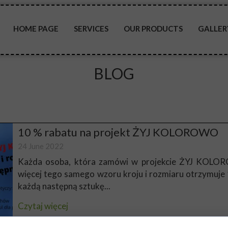
HOME PAGE
SERVICES
OUR PRODUCTS
GALLER
MERCRDES UNIMOG
BLOG
ŻYJ KOLOROWO
GLIDER BACKPACK
10 % rabatu na projekt ŻYJ KOLOROWO
24 June 2022
Każda osoba, która zamówi w projekcie ŻYJ KOLOR
więcej tego samego wzoru kroju i rozmiaru otrzymuje 
każdą następną sztukę...
Czytaj więcej