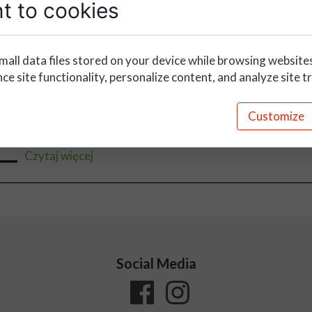
t to cookies
Witamy Państwa!!! Na nowej odsłonie nasz
internetowej
mall data files stored on your device while browsing website
31 May 2022
e site functionality, personalize content, and analyze site tr
Mam zaszczyt powitać na nowej odsłonie naszej stro
nadzieję że przypadnie ona Państwu do gustu. Jeżeli 
Customize
sugestie co powinniśmy jeszcze dopracować, bardzo będ
Czytaj więcej
Social Media