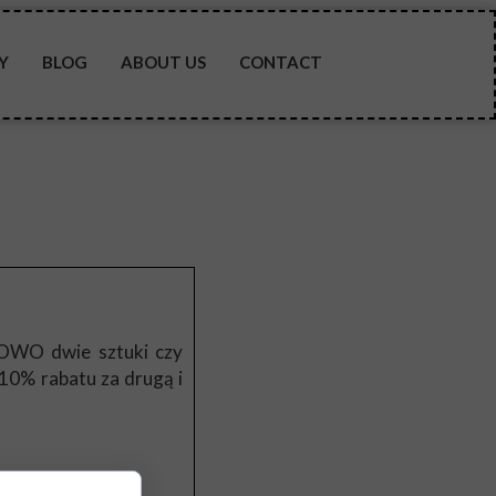
Y
BLOG
ABOUT US
CONTACT
OWO dwie sztuki czy
10% rabatu za drugą i