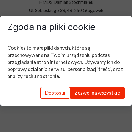
HMDS Damian Stochmiałek
Ul. Sobieskiego 38, 48-250 Głogówek
Tel: +48/ 502493461
Zgoda na pliki cookie
hmds.info@gmail.com
​Nip. 7551058223
Regon. 532308878
Cookies to małe pliki danych, które są
Działalność zarejestrowana pod numerem ewidencyjnym 2035 przez
przechowywane na Twoim urządzeniu podczas
Burmistrza Głogówka dnia 26.10.2010 roku.
przeglądania stron internetowych. Używamy ich do
poprawy działania serwisu, personalizacji treści, oraz
analizy ruchu na stronie.
Dostosuj
Zezwól na wszystkie