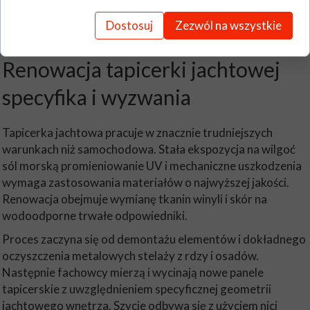
całego wnętrza. Profesjonalna renowacja skórzanej
tapicerki samochodowej przedłuża jej trwałość nawet o 5–
Dostosuj
Zezwól na wszystkie
10 lat.
Renowacja tapicerki jachtowej
specyfika i wyzwania
Tapicerka jachtowa pracuje w znacznie trudniejszych
warunkach niż samochodowa. Stała ekspozycja na wilgoć
sól morską promieniowanie UV i mechaniczne uszkodzenia
wymaga zastosowania materiałów o najwyższej jakości.
Renowacja obejmuje wymianę tkanin winyli i skór na
wodoodporne trwałe odpowiedniki.
Proces zaczyna się od demontażu elementów i dokładnego
oczyszczenia metalowych stelaży z rdzy i osadów.
Następnie fachowcy mierzą i wycinają nowe panele
tapicerskie z uwzględnieniem specyficznej geometrii
jachtowego wnętrza. Szycie odbywa się z użyciem nici