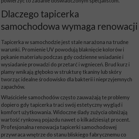
powierzyć to zadanie doświadczonym specjalistom.
Dlaczego tapicerka
samochodowa wymaga renowacji
Tapicerka w samochodzie jest stale narażona na trudne
warunki. Promienie UV powodują blaknięcie kolorów i
pękanie materiału podczas gdy codzienne wsiadanie i
wysiadanie prowadzi do przetarć i wgnieceń. Brud kurz i
plamy wnikają głęboko w strukturę tkaniny lub skóry
tworząc idealne środowisko dla bakterii i nieprzyjemnych
zapachów.
Właściciele samochodów często zauważają te problemy
dopiero gdy tapicerka traci swój estetyczny wygląd i
komfort użytkowania. Widoczne ślady zużycia obniżają
wartość rynkową pojazdu nawet o kilkadziesiąt procent.
Profesjonalna renowacja tapicerki samochodowej
przywraca wnętrze do stanu bliskiego fabrycznemu co