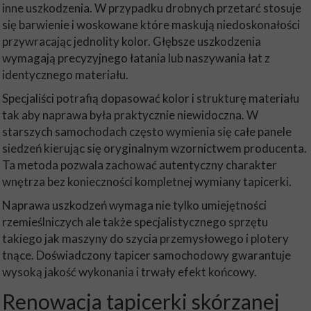
inne uszkodzenia. W przypadku drobnych przetarć stosuje
się barwienie i woskowane które maskują niedoskonałości
przywracając jednolity kolor. Głębsze uszkodzenia
wymagają precyzyjnego łatania lub naszywania łat z
identycznego materiału.
Specjaliści potrafią dopasować kolor i strukturę materiału
tak aby naprawa była praktycznie niewidoczna. W
starszych samochodach często wymienia się całe panele
siedzeń kierując się oryginalnym wzornictwem producenta.
Ta metoda pozwala zachować autentyczny charakter
wnętrza bez konieczności kompletnej wymiany tapicerki.
Naprawa uszkodzeń wymaga nie tylko umiejętności
rzemieślniczych ale także specjalistycznego sprzętu
takiego jak maszyny do szycia przemysłowego i plotery
tnące. Doświadczony tapicer samochodowy gwarantuje
wysoką jakość wykonania i trwały efekt końcowy.
Renowacja tapicerki skórzanej