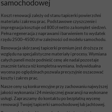
samochodowej
Koszt renowacji zależy od stanu tapicerki powierzchni
materiału i zakresu prac. Podstawowe czyszczenie i
impregnacja kosztuje od 800 zł netto za komplet siedzeń.
Pełna regeneracja z naprawami i barwieniem to wydatek
rzędu 2500–4500 zł w zależności od modelu samochodu.
Renowacja skórzanej tapicerki premium jest droższa ze
względu na specjalistyczne materiały i procesy. Wymiana
całych paneli może podnieść cenę ale nadal pozostaje
znacznie tańsza niż kompletna wymiana. Indywidualna
wycena po oględzinach pozwala precyzyjnie oszacować
koszty i zakres prac.
Nasze ceny są konkurencyjne przy zachowaniu najwyższej
jakości wykonania i 24 miesięcznej gwarancji na wykonane
usługi. Zapraszamy do kontaktu po bezpłatną wycenę
renowacji Twojej tapicerki samochodowej lub jachtowej.